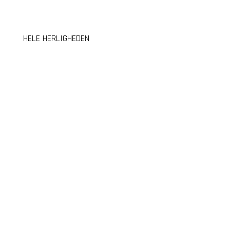
HELE HERLIGHEDEN
Skole-Kirke-Samarbejdet i Skanderborg-Odder
Krøyer Kielbergsvej 3, 4.sal tv.
8660 Skanderborg