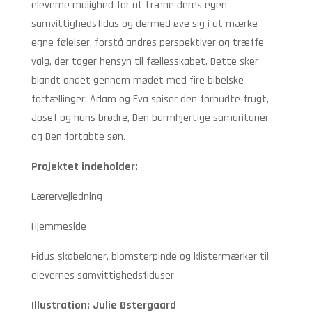
eleverne mulighed for at træne deres egen
samvittighedsfidus og dermed øve sig i at mærke
egne følelser, forstå andres perspektiver og træffe
valg, der tager hensyn til fællesskabet. Dette sker
blandt andet gennem mødet med fire bibelske
fortællinger: Adam og Eva spiser den forbudte frugt,
Josef og hans brødre, Den barmhjertige samaritaner
og Den fortabte søn.
Projektet indeholder:
Lærervejledning
Hjemmeside
Fidus-skabeloner, blomsterpinde og klistermærker til
elevernes samvittighedsfiduser
Illustration: Julie Østergaard