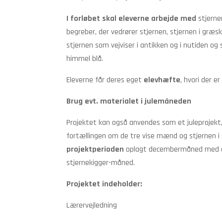
I forløbet skal eleverne arbejde med
stjerne
begreber, der vedrører stjernen, stjernen i græ
stjernen som vejviser i antikken og i nutiden og 
himmel blå.
Eleverne får deres eget
elevhæfte
, hvori der e
Brug evt. materialet i julemåneden
Projektet kan også anvendes som et juleprojekt, 
fortællingen om de tre vise mænd og stjernen i 
projektperioden
oplagt decembermåned med ev
stjernekigger-måned.
Projektet indeholder:
Lærervejledning