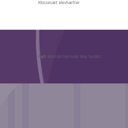
Klassesæt elevhæfter
Fejl:
Kontaktformular ikke fundet.