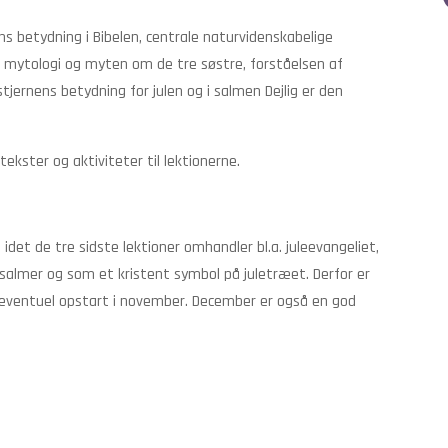
ns betydning i Bibelen, centrale naturvidenskabelige
sk mytologi og myten om de tre søstre, forståelsen af
stjernens betydning for julen og i salmen Dejlig er den
r tekster og aktiviteter til lektionerne.
idet de tre sidste lektioner omhandler bl.a. juleevangeliet,
salmer og som et kristent symbol på juletræet. Derfor er
entuel opstart i november. December er også en god