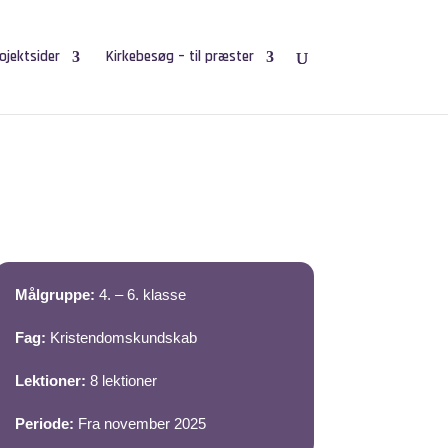
ojektsider
Kirkebesøg – til præster
Målgruppe:
4. – 6. klasse
Fag:
Kristendomskundskab
Lektioner:
8 lektioner
Periode:
Fra november 2025