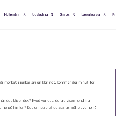
Mellemtrin
Udskoling
Om os
Lærerkurser
Pr
 Når mørket sænker sig en klar nat, kommer der minut for
 når det bliver dag? Hvad var det, de tre visemænd fra
jerne på himlen? Det er nogle af de spørgsmål, eleverne får