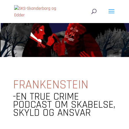
FRANKENSTEIN
-EN TRUE CRIME
PODCAST OM SKABELSE,
SKYLD OG ANSVAR