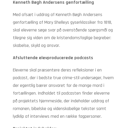
Kenneth Bøgh Andersens genfortælling
Med afsæt i uddrag af Kenneth Bøgh Andersens
genfortælling af Mary Shelleys gyserklassiker fra 1818,
skal eleverne søge svar på ovenstående spørgsmål og
tilegne sig viden om de kristendomsfaglige begreber:
skabelse, skyld og ansvar.
Afsluttende elevproducerede podcasts
Eleverne skal præsentere deres refleksioner i en
podcast, der i bedste true crime-stil undersøger, hvem
der egentlig bærer ansvaret for de mange mord i
fortællingen. Indholdet til podcasten finder eleverne
på projektets hjemmeside, der indeholder uddrag af
romanen, bibelske og videnskabelige tekster samt
lydklip af interviews med en række fagpersoner.