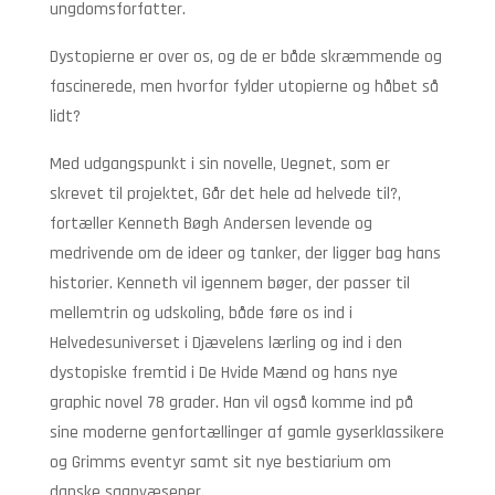
ungdomsforfatter.
Dystopierne er over os, og de er både skræmmende og
fascinerede, men hvorfor fylder utopierne og håbet så
lidt?
Med udgangspunkt i sin novelle, Uegnet, som er
skrevet til projektet, Går det hele ad helvede til?,
fortæller Kenneth Bøgh Andersen levende og
medrivende om de ideer og tanker, der ligger bag hans
historier. Kenneth vil igennem bøger, der passer til
mellemtrin og udskoling, både føre os ind i
Helvedesuniverset i Djævelens lærling og ind i den
dystopiske fremtid i De Hvide Mænd og hans nye
graphic novel 78 grader. Han vil også komme ind på
sine moderne genfortællinger af gamle gyserklassikere
og Grimms eventyr samt sit nye bestiarium om
danske sagnvæsener.